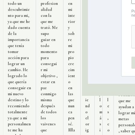
todo un
profesion
en
e
c
i
personal
descubrimie
alidad
mi
co
i
t
, saber q
nto para mi,
con la
inte
m
d
u
los
ya que me he
que me
rior
un
a
a
instantes
dado cuenta
trató. Me
y
ic
d
c
difíciles
de la
supo
sob
ab
r
i
son
importancia
guiar en
re
a
e
o
problema
que tenía
todo
mi
y
s
n
y sí tiene
tomar
momento
pro
ex
o
e
solución.
acción para
para
pio
pr
l
s
Además
lograr un
consegui
cre
es
u
d
momento
cambio. He
r mi
cim
ab
t
i
momento
logrado lo
objetivo ,
ient
a
i
f
inolvidab
que quería
estar en
o
en
v
í
s. Me lle
conseguir en
paz
en
te
a
c
muchísi
mi nuevo
conmigo
las
nd
y
i
s recurs
destino y lo
misma
que
ie
l
l
que me
recomiendo
después
nun
nd
o
e
ayudan a
totalmente
de todos
ca
o
m
s
lograr m
ya que a mi
los
pen
el
á
,
metas
personalmen
vaivenes
sé.
or
s
c
personal
te me ha
que
Ella
ig
i
o
, saber q