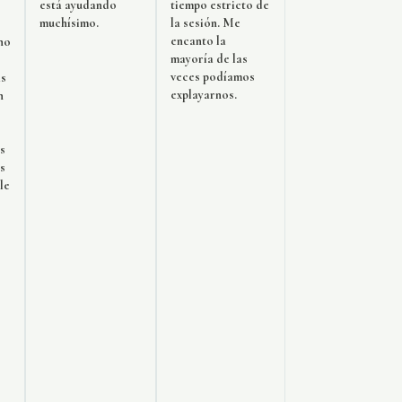
está ayudando
tiempo estricto de
muchísimo.
la sesión. Me
encanto la
 no
mayoría de las
veces podíamos
s
explayarnos.
n
s
s
le