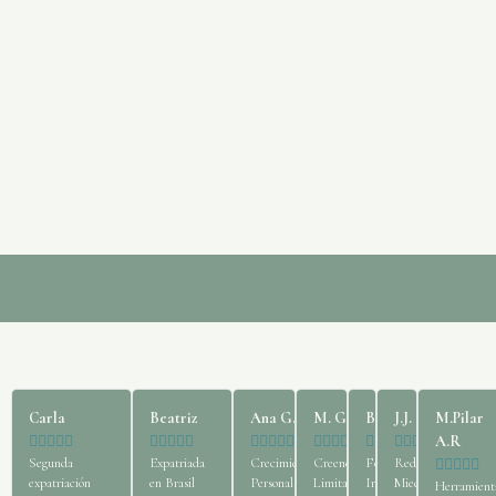
Carla
Beatriz
Ana G.
M. G.
B.R.
J.J.
M.Pilar






























A.R
Segunda
Expatriada
Crecimiento
Creencias
Fortaleza
Reducir





expatriación
en Brasil
Personal
Limitantes
Interior
Miedos
Herramient