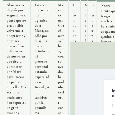
Al moverme
Estaré
Ma
H
M
C
Ahora
de país por
etername
ra
e
e
o
siento qu
segunda vez,
nte
es
to
h
m
tengo
pensé que no
agradeci
una
m
e
o
muchas
era posible
da a
Coa
ad
r
e
herramie
volverme a
Mara, no
ch
o
e
x
as que m
adaptarme y
sólo por
mar
co
a
p
ayudan a
no tenía
la ayuda
avil
ns
f
a
lograr
claro cómo
que me
los
ci
i
t
llegar a 
enfocarme
brindó en
a,
en
r
r
tranquili
de nuevo, así
mi
con
ci
m
i
d. Dedic
que decidí
proceso
su
a
a
a
tiempo
contactar
personal
ayu
de
d
d
para mi, 
con Mara
estando
da,
la
o
o
muy
para iniciar
expatriad
he
m
e
s
importan
un proceso
a en
pod
an
n
e
también.
con ella. Mis
Brasil , si
ido
er
m
v
Muchísi
sesiones
no
expl
a
i
i
s recurs
realmente
también
ora
en
c
v
que me
han supuesto
por la
r
qu
a
e
ayudan a
un gran
grandísi
cos
e
p
n
lograr m
avance y
ma
as
m
a
s
metas