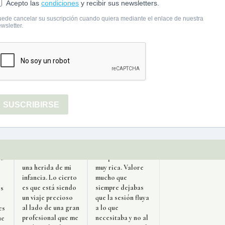
queriendo salir del
descubierto que
es
bache pero sin
parte de
ue
saber cómo. Con
valorarme a mi
ella pudimos
misma es asumir
comprobar como
que soy un ser
 no
las lealtades hacia
completo y que
mi familia me
tengo todas las
s
paralizaban y como
herramientas para
n
todo estaba
vivir el presente
resonando en mi
sin miedo al
día a día. Sentía
futuro. El proceso
s
que estaba en
ha sido
s
modo destrucción
maravilloso, la
le
y de que eso no era
mezcla entre tu
vo
otra cosa que la
alegría y
mo
manifestación de
comprensión es
os
una herida de mi
muy rica. Valore
infancia. Lo cierto
mucho que
es que está siendo
siempre dejabas
is
un viaje precioso
que la sesión fluya
al lado de una gran
a lo que
es
profesional que me
necesitaba y no al
ue